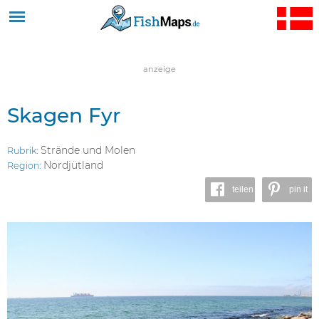
Jump to navigation
anzeige
Skagen Fyr
Strände und Molen
Rubrik:
Nordjütland
Region:
teilen
pin it