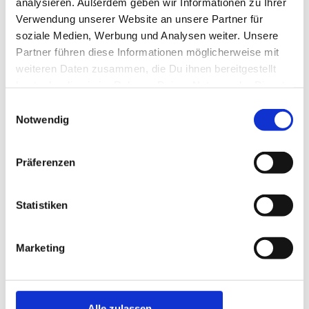
analysieren. Außerdem geben wir Informationen zu Ihrer
Leuchtturm Ihre Ruten aufbauen und auf Plattfische angeln
als auch in den Abschnitten südlich des Leuchtturms, wo
Verwendung unserer Website an unsere Partner für
direkt am Ufer eine tiefere Rinne läuft. Neben den üblichen
soziale Medien, Werbung und Analysen weiter. Unsere
Verdächtigen wie Flunder, Kliesche oder Scholle gehen
Partner führen diese Informationen möglicherweise mit
bisweilen auch Seezungen an die Naturköder. Für Seezungen
weiteren Daten zusammen, die Du ihnen bereitgestellt
allerdings müssen die Köder sehr klein (ein kleiner
hast oder die sie im Rahmen Deiner Nutzung der Dienste
Seeringelwurm auf 6er oder 4er Butt-Haken) sein, da die
gesammelt haben.
leckeren Flachmänner sehr kleine Mäuler haben.
Einwilligungsauswahl
Notwendig
Im Winterhalbjahr lohnt vor allem südlich des Leuchtturms
auch der Ansitz auf Dorsche, die dann eher in Ufernähe
kommen.
Präferenzen
Von den Molen angeln die meisten Dänen mit leichtem
Spinngerät auf Hornhechte und Makrelen. Für letztere
Statistiken
funktioniert natürlich auch das klassische Makrelen-
Paternoster.
Marketing
Ferienhäuser in der Nähe *
Alle zulassen