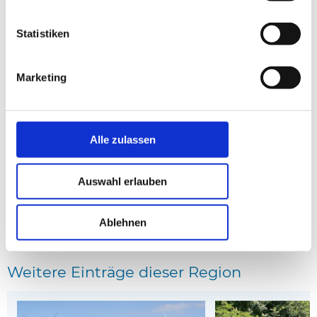
Statistiken
Marketing
Haus 41-2033 in Frederikshavn, Kattegat
Haus E8191 in Frederik
Entfernung: 0.17 km
Entfernung: 0.18 km
Alle zulassen
* Affiliate-Links
Auswahl erlauben
anzeige
Ablehnen
Kartenansicht
Weitere Einträge dieser Region