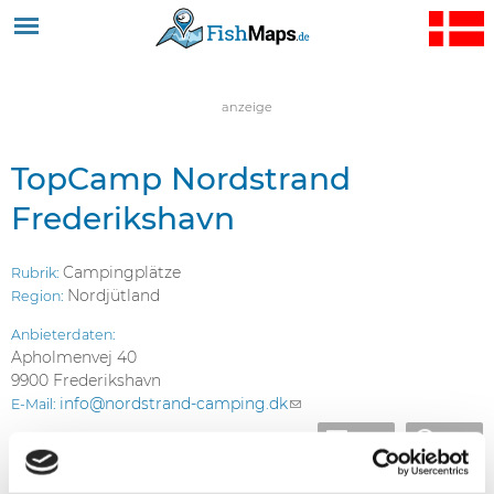
Jump to navigation
anzeige
TopCamp Nordstrand
Frederikshavn
Campingplätze
Rubrik:
Nordjütland
Region:
Anbieterdaten:
Apholmenvej 40
9900 Frederikshavn
info@nordstrand-camping.dk
(
E-Mail:
l
teilen
pin it
i
n