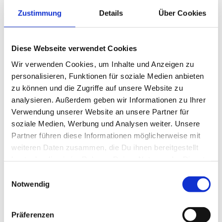
k
s
Zustimmung
Details
Über Cookies
e
n
d
Diese Webseite verwendet Cookies
s
e
Wir verwenden Cookies, um Inhalte und Anzeigen zu
-
personalisieren, Funktionen für soziale Medien anbieten
m
zu können und die Zugriffe auf unsere Website zu
a
analysieren. Außerdem geben wir Informationen zu Ihrer
i
Verwendung unserer Website an unsere Partner für
l
soziale Medien, Werbung und Analysen weiter. Unsere
)
Partner führen diese Informationen möglicherweise mit
weiteren Daten zusammen, die Du ihnen bereitgestellt
hast oder die sie im Rahmen Deiner Nutzung der Dienste
gesammelt haben.
Einwilligungsauswahl
Ferienhäuser in der Nähe *
Notwendig
Präferenzen