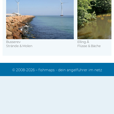
Busserev
Elling Å
Strände & Molen
Flüsse & Bäche
© 2008-2026 – fishmaps - dein angelführer im netz
Impressum
Kontakt
Sitemap
Mediadaten
Datenschutz
FAQ