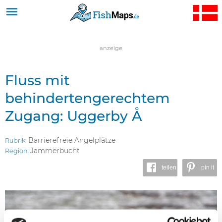
Jump to navigation
anzeige
Fluss mit
behindertengerechtem
Zugang: Uggerby Å
Barrierefreie Angelplätze
Rubrik:
Jammerbucht
Region:
teilen
pin it