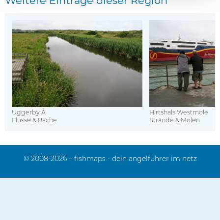
Weitere Einträge dieser Region
Uggerby Å
Hirtshals Westmole
Flüsse & Bäche
Strände & Molen
© 2008-2026 – fishmaps - dein angelführer im netz
Impressum
Kontakt
Sitemap
Mediadaten