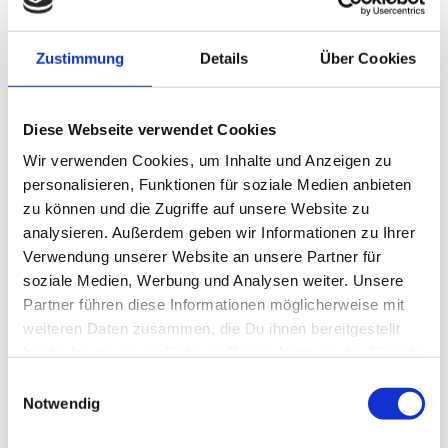
Zustimmung
Details
Über Cookies
Diese Webseite verwendet Cookies
Wir verwenden Cookies, um Inhalte und Anzeigen zu
personalisieren, Funktionen für soziale Medien anbieten
zu können und die Zugriffe auf unsere Website zu
analysieren. Außerdem geben wir Informationen zu Ihrer
Verwendung unserer Website an unsere Partner für
soziale Medien, Werbung und Analysen weiter. Unsere
Partner führen diese Informationen möglicherweise mit
weiteren Daten zusammen, die Du ihnen bereitgestellt
Link:
hast oder die sie im Rahmen Deiner Nutzung der Dienste
http://daenemark.fish-maps.de/fluss-bach/uggerby-1861.html
gesammelt haben.
Einwilligungsauswahl
Notwendig
Ferienhäuser in der Nähe *