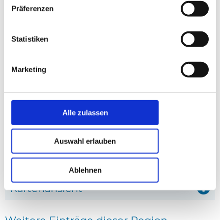
Präferenzen
Statistiken
Marketing
Haus 44779 in Tversted, Tannisbucht
Haus 08474 in Tversted
Alle zulassen
Entfernung: 0.38 km
Entfernung: 0.43 km
* Affiliate-Links
Auswahl erlauben
anzeige
Ablehnen
Kartenansicht