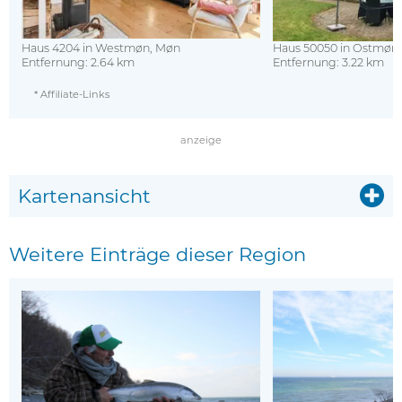
l
)
)
Haus 4204 in Westmøn, Møn
Haus 50050 in Ostmøn
Entfernung: 2.64 km
Entfernung: 3.22 km
* Affiliate-Links
anzeige
Kartenansicht
Weitere Einträge dieser Region