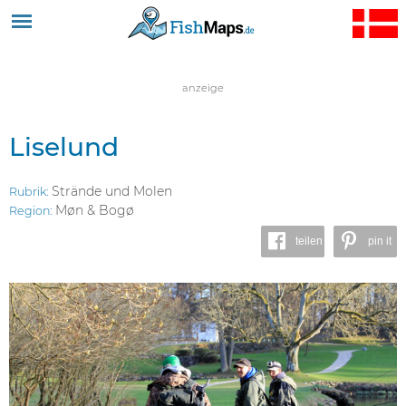
Jump to navigation
anzeige
Liselund
Strände und Molen
Rubrik:
Møn & Bogø
Region:
teilen
pin it