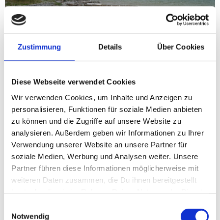
Zustimmung
Details
Über Cookies
Diese Webseite verwendet Cookies
Wir verwenden Cookies, um Inhalte und Anzeigen zu
personalisieren, Funktionen für soziale Medien anbieten
zu können und die Zugriffe auf unsere Website zu
Hornhecht, Meerforelle
analysieren. Außerdem geben wir Informationen zu Ihrer
Verwendung unserer Website an unsere Partner für
Sandbänke und Tanggürtel im Wechsel zeichnen den
soziale Medien, Werbung und Analysen weiter. Unsere
Strandabschnitt Grønnehave aus. Sowohl die Krautfelder als
Partner führen diese Informationen möglicherweise mit
auch die tieferen Wannen sind die Stellen, an denen man als
weiteren Daten zusammen, die Du ihnen bereitgestellt
Meerforellenangler Blinker, Wobbler oder Fliege platzieren
hast oder die sie im Rahmen Deiner Nutzung der Dienste
muss. Eine prima Strecke, um im Frühjahr wandernd die
Fische zu suchen. Parkmöglichkeiten gibt es ausreichend am
gesammelt haben.
Einwilligungsauswahl
Ende des Regstrupvej.
Notwendig