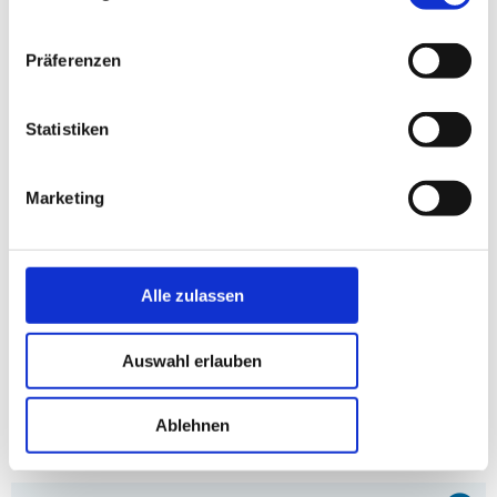
Präferenzen
Ferienhäuser in der Nähe *
Statistiken
Marketing
Alle zulassen
Haus G51906 in Bovense, Fünen
Haus G51059 in Bovens
Entfernung: 1.44 km
Entfernung: 1.92 km
Auswahl erlauben
* Affiliate-Links
Ablehnen
anzeige