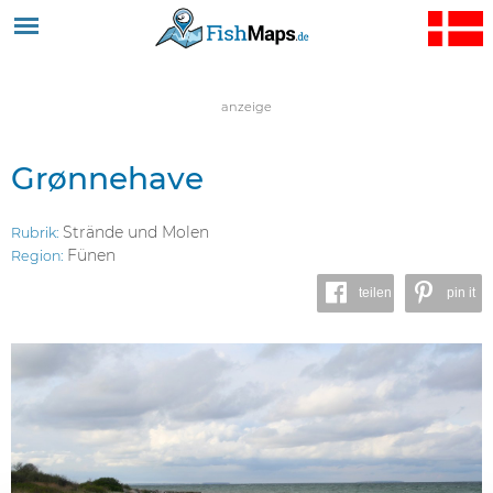
Jump to navigation
anzeige
Grønnehave
Strände und Molen
Rubrik:
Fünen
Region:
teilen
pin it