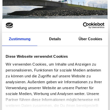
Zustimmung
Details
Über Cookies
Diese Webseite verwendet Cookies
Aal, Dorsch, Flunder, Hornhecht, Kliesche, Makrele,
Wir verwenden Cookies, um Inhalte und Anzeigen zu
Meeräsche, Meerforelle
personalisieren, Funktionen für soziale Medien anbieten
zu können und die Zugriffe auf unsere Website zu
Mit Sicherheit eine der interessantesten dänischen Molen!
analysieren. Außerdem geben wir Informationen zu Ihrer
Weit in den großen Belt hineinragend ergeben sich an der
Verwendung unserer Website an unsere Partner für
Molenspitze Möglichkeiten, schlichtweg alle Fische zu
soziale Medien, Werbung und Analysen weiter. Unsere
erreichen, die man sonst nur vom Boot beangeln kann:
Partner führen diese Informationen möglicherweise mit
Meerforellen, Dorsche, Plattfische, Hornhechte, Aale und
weiteren Daten zusammen, die Du ihnen bereitgestellt
sogar Makrelen. An den Steinpackungen der Mole treiben