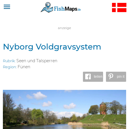
Jump to navigation
anzeige
Nyborg Voldgravsystem
Seen und Talsperren
Rubrik:
Fünen
Region:
teilen
pin it