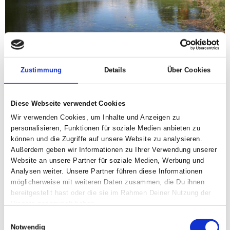
Zustimmung
Details
Über Cookies
Parklandschaft mit Hechten, Barschen und Meerforellen (!)
Diese Webseite verwendet Cookies
Wir verwenden Cookies, um Inhalte und Anzeigen zu
personalisieren, Funktionen für soziale Medien anbieten zu
können und die Zugriffe auf unsere Website zu analysieren.
Bachforelle, Barsch, Brassen, Hecht, Karpfen,
Außerdem geben wir Informationen zu Ihrer Verwendung unserer
Meerforelle, Rotauge, Schleie, Zander
Website an unsere Partner für soziale Medien, Werbung und
Analysen weiter. Unsere Partner führen diese Informationen
Es handelt sich um ein Grabensystem, das rund um das
möglicherweise mit weiteren Daten zusammen, die Du ihnen
Schloss Nyborg die Vindinge Å mit dem Hafen von Nyborg
bereitgestellt hast oder die sie im Rahmen Deiner Nutzung der
verbindet.
Dienste gesammelt haben.
Einwilligungsauswahl
Homepage des örtlichen Angelvereins:
Notwendig
http://www.nyborgsportsfiskerforening.dk
(