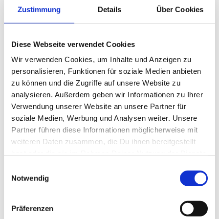
Zustimmung
Details
Über Cookies
Diese Webseite verwendet Cookies
Wir verwenden Cookies, um Inhalte und Anzeigen zu
personalisieren, Funktionen für soziale Medien anbieten
Meerforellenangeln vor Stevns Klint
zu können und die Zugriffe auf unsere Website zu
analysieren. Außerdem geben wir Informationen zu Ihrer
Meerforelle
Verwendung unserer Website an unsere Partner für
soziale Medien, Werbung und Analysen weiter. Unsere
Link:
Partner führen diese Informationen möglicherweise mit
Meerforellenangeln vor Stevns Klint
(
weiteren Daten zusammen, die Du ihnen bereitgestellt
l
hast oder die sie im Rahmen Deiner Nutzung der Dienste
i
gesammelt haben.
n
Einwilligungsauswahl
Ferienhäuser in der Nähe *
k
Notwendig
i
s
Präferenzen
e
x