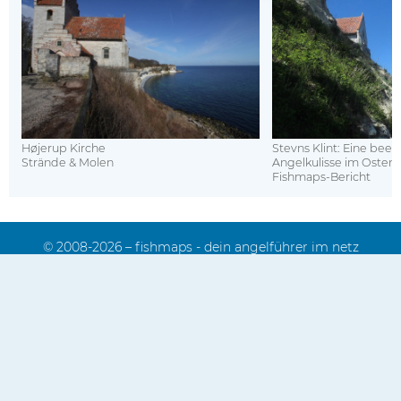
Højerup Kirche
Stevns Klint: Eine bee
Strände & Molen
Angelkulisse im Osten
Fishmaps-Bericht
© 2008-2026 – fishmaps - dein angelführer im netz
Impressum
Kontakt
Sitemap
Mediadaten
Datenschutz
FAQ