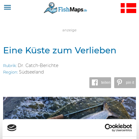
Jump to navigation
anzeige
Eine Küste zum Verlieben
Dr. Catch-Berichte
Rubrik:
Südseeland
Region:
teilen
pin it