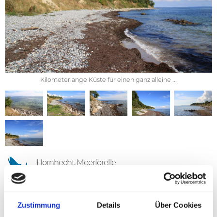
Kilometerlange Küste für einen ganz alleine ...
Hornhecht, Meerforelle
An der Küste vor dem Wald
Fanefjord Skov
trifft man selten
Angler. Und wenn, dann bleibt auf jeden Fall ausreichend
Zustimmung
Details
Über Cookies
Platz für alle, diese tolle und für Meerforelleangler perfekt