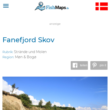
Jump to navigation
anzeige
Fanefjord Skov
Strände und Molen
Rubrik:
Møn & Bogø
Region:
teilen
pin it