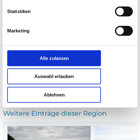
Statistiken
Marketing
Haus 30021 in Mariendal Strand, Odder
Haus 30082 in Mariend
Entfernung: 4.76 km
Entfernung: 4.77 km
* Affiliate-Links
Alle zulassen
anzeige
Auswahl erlauben
Kartenansicht
Ablehnen
Weitere Einträge dieser Region