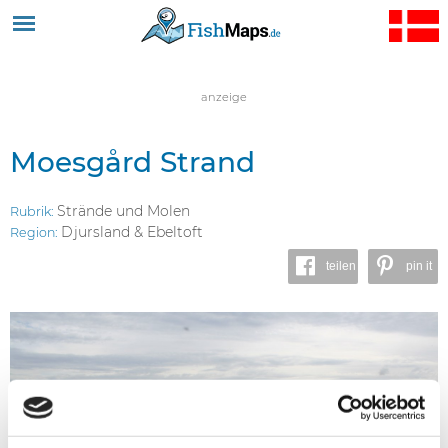
Jump to navigation
anzeige
Moesgård Strand
Strände und Molen
Rubrik:
Djursland & Ebeltoft
Region:
teilen
pin it