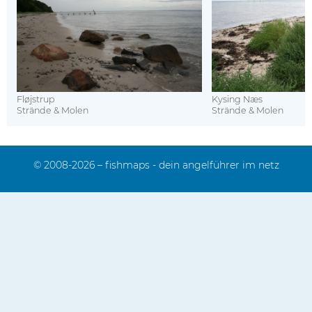
Fløjstrup
Kysing Næs
Strände & Molen
Strände & Molen
© 2008-2026 – fishmaps - dein angelführer im netz
Impressum
Kontakt
Sitemap
Mediadaten
Datenschutz
FAQ
Das Team