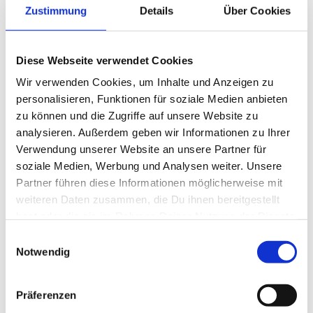
Zustimmung
Details
Über Cookies
Diese Webseite verwendet Cookies
Wir verwenden Cookies, um Inhalte und Anzeigen zu
personalisieren, Funktionen für soziale Medien anbieten
zu können und die Zugriffe auf unsere Website zu
analysieren. Außerdem geben wir Informationen zu Ihrer
Verwendung unserer Website an unsere Partner für
soziale Medien, Werbung und Analysen weiter. Unsere
Flunder, Hornhecht, Kliesche, Meerforelle, Steinbutt
Partner führen diese Informationen möglicherweise mit
weiteren Daten zusammen, die Du ihnen bereitgestellt
hast oder die sie im Rahmen Deiner Nutzung der Dienste
gesammelt haben.
Einwilligungsauswahl
Ferienhäuser in der Nähe *
Notwendig
Präferenzen