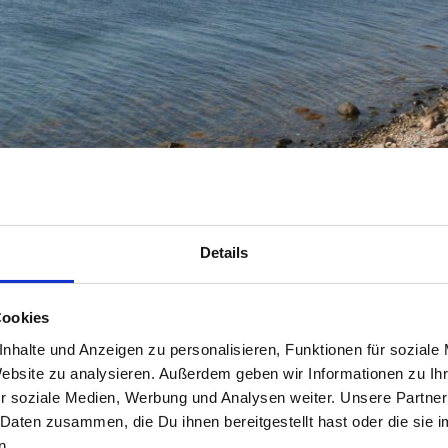
Details
Cookies
nhalte und Anzeigen zu personalisieren, Funktionen für soziale
Website zu analysieren. Außerdem geben wir Informationen zu I
r soziale Medien, Werbung und Analysen weiter. Unsere Partner
Grandiose Küste mit oftmals grandioser Fischerei - Fynshoved!
 Daten zusammen, die Du ihnen bereitgestellt hast oder die si
n.