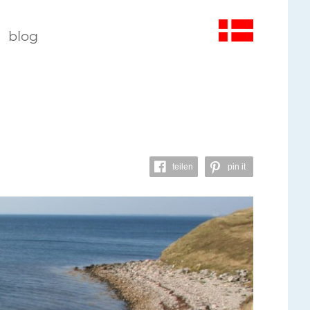
blog
teilen
pin it