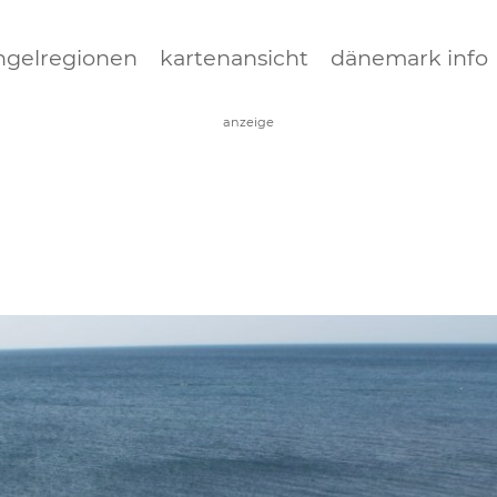
Jump to navigation
ngelregionen
kartenansicht
dänemark info
anzeige