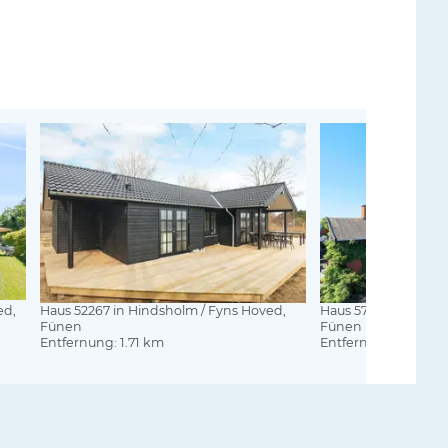
ed,
Haus 52267 in Hindsholm / Fyns Hoved,
Haus 57391 in Hinds
Fünen
Fünen
Entfernung: 1.71 km
Entfernung: 1.72 km