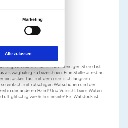
Marketing
Alle zulassen
stieg von der Steilküste zum steinigen Strand ist
 als waghalsig zu bezeichnen. Eine Stelle direkt an
ber ein dickes Tau, mit dem man sich langsam
ht so einfach mit rutschigen Watschuhen und der
Seil in der anderen Hand! Und Vorsicht beim Waten
nd oft glitschig wie Schmierseife! Ein Watstock ist