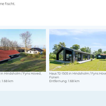
e fischt.
 in Hindsholm / Fyns Hoved,
Haus 72-1505 in Hindsholm / Fyns Hov
Fünen
: 1.68 km
Entfernung: 1.68 km
anzeige