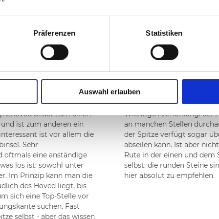
Präferenzen
Statistiken
he, Meerforelle
Auswahl erlauben
Fynshoved bildet zum einen
Wichtige Anmerkung: der Ab
 und ist zum anderen ein
an manchen Stellen durchaus
interessant ist vor allem die
der Spitze verfügt sogar ü
insel. Sehr
abseilen kann. Ist aber nic
d oftmals eine anständige
Rute in der einen und dem 
as los ist: sowohl unter
selbst: die runden Steine si
r. Im Prinzip kann man die
hier absolut zu empfehlen.
dlich des Hoved liegt, bis
m sich eine Top-Stelle vor
mungskante suchen. Fast
tze selbst - aber das wissen