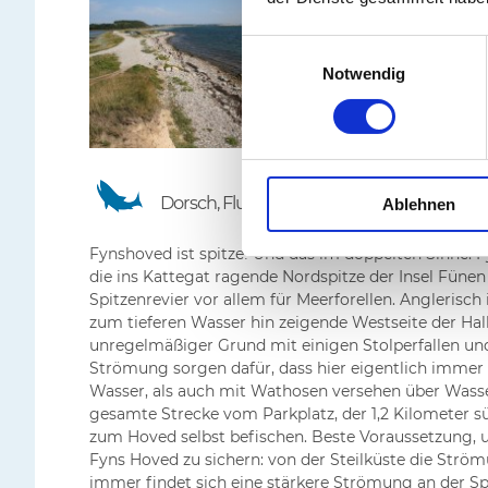
Einwilligungsauswahl
Notwendig
Dorsch, Flunder, Hering, Hornhecht, Kliesc
Ablehnen
Fynshoved ist spitze! Und das im doppelten Sinne: 
die ins Kattegat ragende Nordspitze der Insel Fünen
Spitzenrevier vor allem für Meerforellen. Anglerisch 
zum tieferen Wasser hin zeigende Westseite der Halb
unregelmäßiger Grund mit einigen Stolperfallen un
Strömung sorgen dafür, dass hier eigentlich immer w
Wasser, als auch mit Wathosen versehen über Wasse
gesamte Strecke vom Parkplatz, der 1,2 Kilometer sü
zum Hoved selbst befischen. Beste Voraussetzung, u
Fyns Hoved zu sichern: von der Steilküste die Strö
immer findet sich eine stärkere Strömung an der Spi