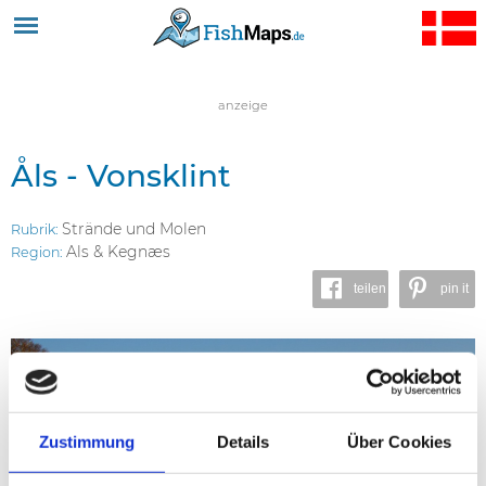
Jump to navigation
anzeige
Åls - Vonsklint
Strände und Molen
Rubrik:
Als & Kegnæs
Region:
teilen
pin it
Zustimmung
Details
Über Cookies