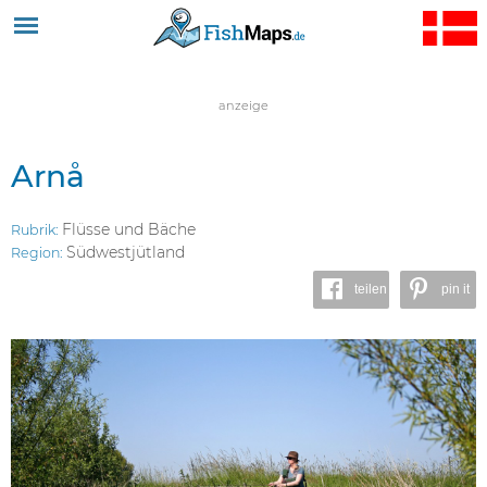
Jump to navigation
anzeige
Arnå
Flüsse und Bäche
Rubrik:
Südwestjütland
Region:
teilen
pin it