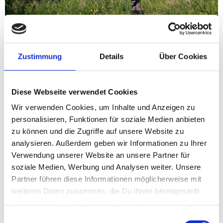
Zustimmung
Details
Über Cookies
Diese Webseite verwendet Cookies
Wir verwenden Cookies, um Inhalte und Anzeigen zu
personalisieren, Funktionen für soziale Medien anbieten
Aal, Äsche, Bachforelle, Barsch, Hecht, Lachs,
zu können und die Zugriffe auf unsere Website zu
Meerforelle, Regenbogenforelle, Rotauge, Rotfeder
analysieren. Außerdem geben wir Informationen zu Ihrer
Verwendung unserer Website an unsere Partner für
Die Arnå ist ein Teil des Vidå-Systems. Sie weist im Oberlauf
soziale Medien, Werbung und Analysen weiter. Unsere
und Unterlauf einige wunderschön mäandrierende Strecken
Partner führen diese Informationen möglicherweise mit
auf. Die Arnå ist ein tolles Gewässer für Fliegenfischer: im
weiteren Daten zusammen, die Du ihnen bereitgestellt
Mai gibt es im Fluss einen guten Maifliegenschlupf und im
hast oder die sie im Rahmen Deiner Nutzung der Dienste
Herbst werden große Meerforellen gefangen.
gesammelt haben.
Einwilligungsauswahl
http://www.vidaa.dk
(