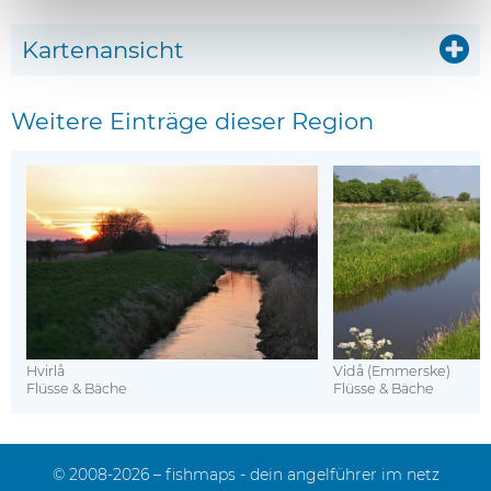
Kartenansicht
Weitere Einträge dieser Region
Hvirlå
Vidå (Emmerske)
Flüsse & Bäche
Flüsse & Bäche
© 2008-2026 – fishmaps - dein angelführer im netz