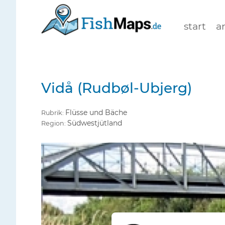
start
a
Vidå (Rudbøl-Ubjerg)
Flüsse und Bäche
Rubrik:
Südwestjütland
Region: