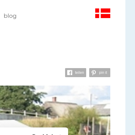
blog
teilen
pin it