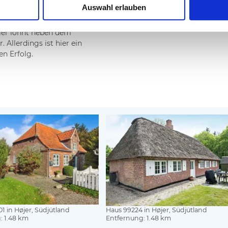
Auswahl erlauben
gleicht in der Magister
http://danskfiskekort.dk/de
ier lohnt neben dem
 Allerdings ist hier ein
en Erfolg.
1 in Højer, Südjütland
Haus 99224 in Højer, Südjütland
: 1.48 km
Entfernung: 1.48 km