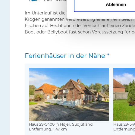
Ablehnen
Im Unterlauf ist die Vidå sehr langsam fließend und 
Krogen genannten Verbreiterung eher einem See. H
Fischen auf Hecht auch der Versuch auf einen Zander.
Boot oder Bellyboot fast schon Voraussetzung für d
Ferienhäuser in der Nähe *
Haus 29-5400 in Højer, Südjütland
Haus 29-540
Entfernung: 1.47 km
Entfernung