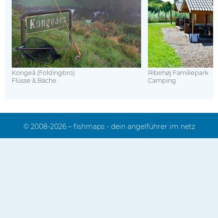
Kongeå (Foldingbro)
Ribehøj Familiepark
Flüsse & Bäche
Camping
© 2008-2026 – fishmaps - dein angelführer im netz
Impressum
Kontakt
Sitemap
Mediadaten
Datenschutz
FAQ
Das Team