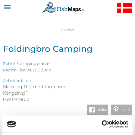
Jump to navigation
anzeige
Foldingbro Camping
Campingplätze
Rubrik:
Südwestjütland
Region:
Anbieterdaten:
Marte og Thormod Jorgensen
Kongeåvej 1
6650 Brørup
teilen
pin it