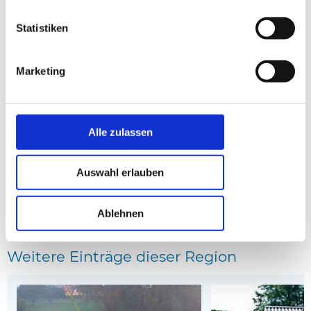
Statistiken
Marketing
Haus C2010 in Kolding, Südjütland
Haus 29-6500 in Koldin
Entfernung: 0.52 km
Entfernung: 5.84 km
Alle zulassen
* Affiliate-Links
anzeige
Auswahl erlauben
Kartenansicht
Ablehnen
Weitere Einträge dieser Region