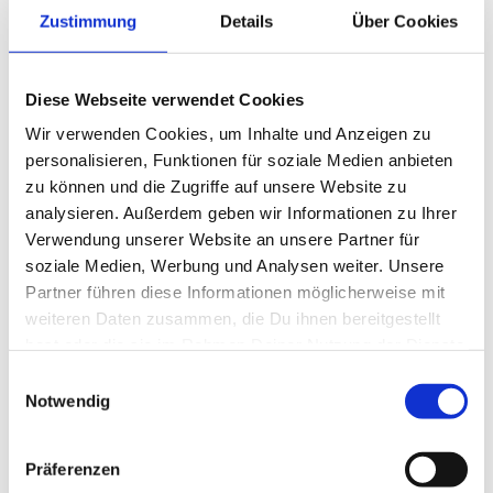
Zustimmung
Details
Über Cookies
Diese Webseite verwendet Cookies
Wir verwenden Cookies, um Inhalte und Anzeigen zu
personalisieren, Funktionen für soziale Medien anbieten
zu können und die Zugriffe auf unsere Website zu
analysieren. Außerdem geben wir Informationen zu Ihrer
Verwendung unserer Website an unsere Partner für
soziale Medien, Werbung und Analysen weiter. Unsere
Foldingbro Camping
Partner führen diese Informationen möglicherweise mit
weiteren Daten zusammen, die Du ihnen bereitgestellt
hast oder die sie im Rahmen Deiner Nutzung der Dienste
gesammelt haben.
Einwilligungsauswahl
Ferienhäuser in der Nähe *
Notwendig
Präferenzen