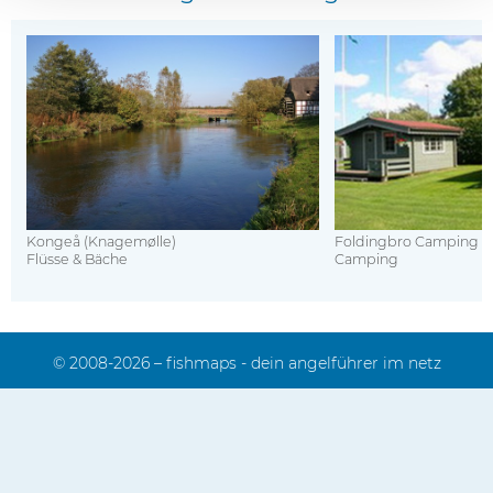
Kongeå (Knagemølle)
Foldingbro Camping
Flüsse & Bäche
Camping
© 2008-2026 – fishmaps - dein angelführer im netz
Impressum
Kontakt
Sitemap
Mediadaten