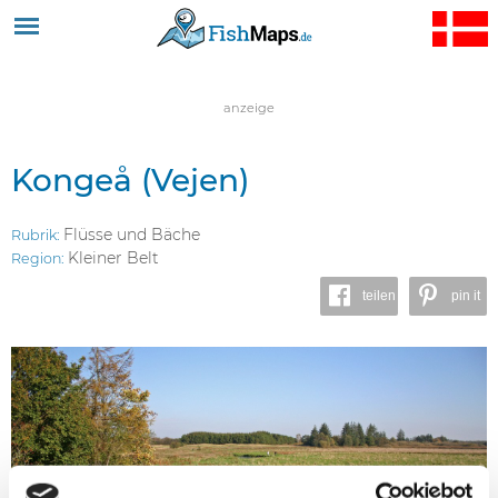
Jump to navigation
anzeige
Kongeå (Vejen)
Flüsse und Bäche
Rubrik:
Kleiner Belt
Region:
teilen
pin it