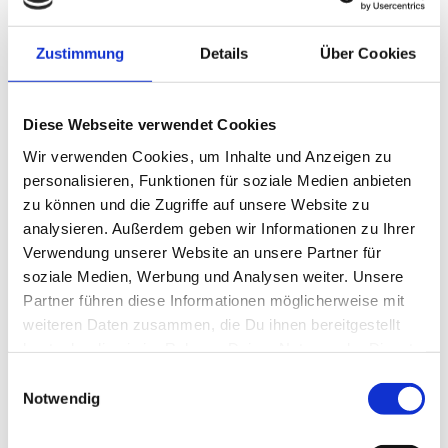
Zustimmung
Details
Über Cookies
Diese Webseite verwendet Cookies
Wir verwenden Cookies, um Inhalte und Anzeigen zu
personalisieren, Funktionen für soziale Medien anbieten
zu können und die Zugriffe auf unsere Website zu
analysieren. Außerdem geben wir Informationen zu Ihrer
Aal, Äsche, Bachforelle, Barsch, Lachs, Meerforelle,
Verwendung unserer Website an unsere Partner für
Regenbogenforelle
soziale Medien, Werbung und Analysen weiter. Unsere
Partner führen diese Informationen möglicherweise mit
weiteren Daten zusammen, die Du ihnen bereitgestellt
http://www.fiskekort.dk/pi/Konge%C3%A5-
hast oder die sie im Rahmen Deiner Nutzung der Dienste
Dagkort_2071_.aspx
(
l
gesammelt haben.
Einwilligungsauswahl
i
Notwendig
n
Ferienhäuser in der Nähe *
k