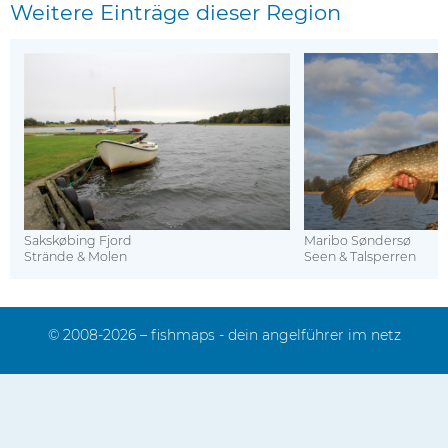
Weitere Einträge dieser Region
Sakskøbing Fjord
Maribo Søndersø
Strände & Molen
Seen & Talsperren
© 2008-2026 – fishmaps - dein angelführer im netz
Impressum
Kontakt
Sitemap
Mediadaten