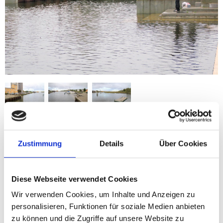
Aal, Barsch, Flunder, Hering, Hornhecht, Kliesche,
Meerforelle
Zustimmung
Details
Über Cookies
Im kleinen Hafen von Sakskøbing auf der dänischen Insel
Lolland
sind fast immer einheimische Angler anzutreffen.
Diese Webseite verwendet Cookies
Meistens lassen sie an der Posenmontage Würmer oder
Wir verwenden Cookies, um Inhalte und Anzeigen zu
Krabben (die im Supermarkt erhältlichen "
Rejer
") durch den
Hafen treiben. Und oft genug klappt dies auch! Das
personalisieren, Funktionen für soziale Medien anbieten
Spannende am Hafen von Sakskøbing ist nämlich, dass man
zu können und die Zugriffe auf unsere Website zu