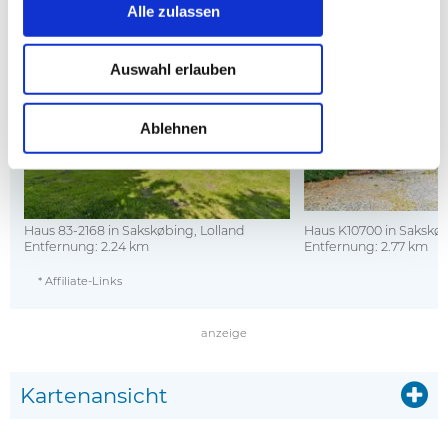
Ferienhäuser in der Nähe *
Alle zulassen
Auswahl erlauben
Ablehnen
Haus 83-2168 in Sakskøbing, Lolland
Haus K10700 in Sakskøb
Entfernung: 2.24 km
Entfernung: 2.77 km
* Affiliate-Links
anzeige
Kartenansicht