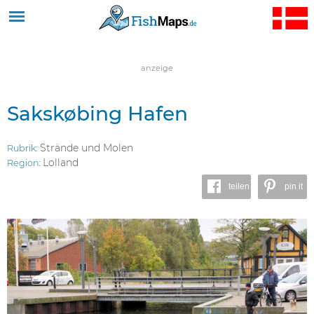
Jump to navigation
anzeige
Sakskøbing Hafen
Strände und Molen
Rubrik:
Lolland
Region:
teilen
pin it