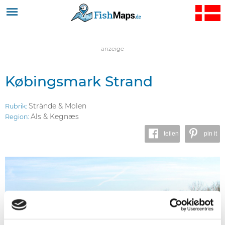
Jump to navigation
anzeige
Købingsmark Strand
Strände & Molen
Rubrik:
Als & Kegnæs
Region:
teilen
pin it