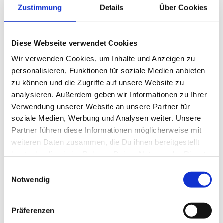
Zustimmung
Details
Über Cookies
Diese Webseite verwendet Cookies
Wir verwenden Cookies, um Inhalte und Anzeigen zu
personalisieren, Funktionen für soziale Medien anbieten
zu können und die Zugriffe auf unsere Website zu
analysieren. Außerdem geben wir Informationen zu Ihrer
Verwendung unserer Website an unsere Partner für
soziale Medien, Werbung und Analysen weiter. Unsere
Meerforelle
Partner führen diese Informationen möglicherweise mit
weiteren Daten zusammen, die Du ihnen bereitgestellt
hast oder die sie im Rahmen Deiner Nutzung der Dienste
gesammelt haben.
Einwilligungsauswahl
Ferienhäuser in der Nähe *
Notwendig
Präferenzen