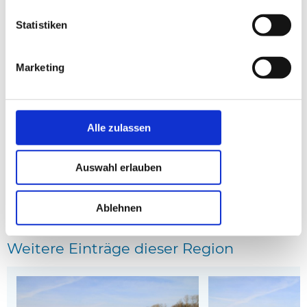
Statistiken
Marketing
Haus SB50368 in Købingsmark, Alsen
Haus F09556 in Købing
Entfernung: 0.29 km
Entfernung: 0.31 km
* Affiliate-Links
Alle zulassen
anzeige
Auswahl erlauben
Kartenansicht
Ablehnen
Weitere Einträge dieser Region