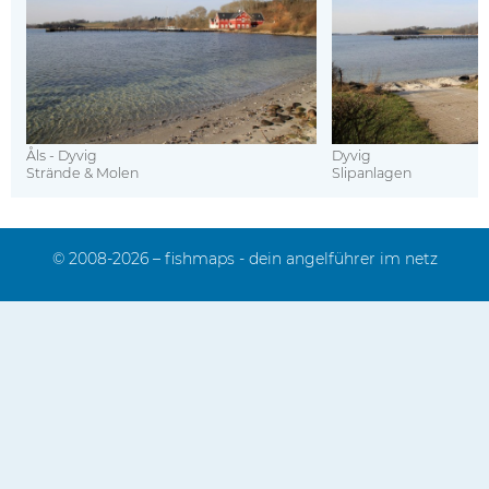
Åls - Dyvig
Dyvig
Strände & Molen
Slipanlagen
© 2008-2026 – fishmaps - dein angelführer im netz
Impressum
Kontakt
Sitemap
Mediadaten
Datenschutz
FAQ
Das Team