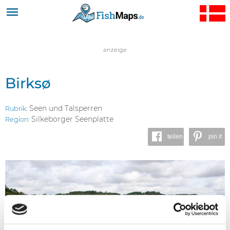
Jump to navigation
anzeige
Birksø
Seen und Talsperren
Rubrik:
Silkeborger Seenplatte
Region:
teilen
pin it