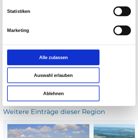
Statistiken
Marketing
Haus 06970 in Silkeborg, Odder
Haus D82607 in Silkeb
Entfernung: 3.12 km
Entfernung: 3.18 km
* Affiliate-Links
Alle zulassen
anzeige
Auswahl erlauben
Kartenansicht
Ablehnen
Weitere Einträge dieser Region