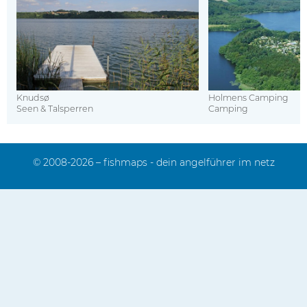
Knudsø
Holmens Camping
Seen & Talsperren
Camping
© 2008-2026 – fishmaps - dein angelführer im netz
Impressum
Kontakt
Sitemap
Mediadaten
Datenschutz
FAQ
Das Team