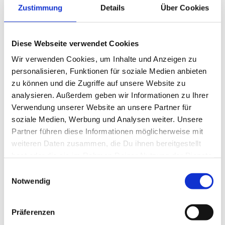
Zustimmung
Details
Über Cookies
Diese Webseite verwendet Cookies
Wir verwenden Cookies, um Inhalte und Anzeigen zu
personalisieren, Funktionen für soziale Medien anbieten
zu können und die Zugriffe auf unsere Website zu
analysieren. Außerdem geben wir Informationen zu Ihrer
Verwendung unserer Website an unsere Partner für
soziale Medien, Werbung und Analysen weiter. Unsere
Hecht
Partner führen diese Informationen möglicherweise mit
weiteren Daten zusammen, die Du ihnen bereitgestellt
hast oder die sie im Rahmen Deiner Nutzung der Dienste
gesammelt haben.
Einwilligungsauswahl
Ferienhäuser in der Nähe *
Notwendig
Präferenzen