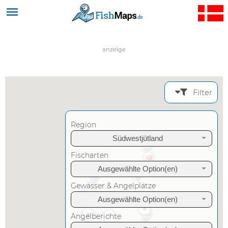
Jump to navigation
anzeige
Filter
Region
Südwestjütland
Fischarten
Ausgewählte Option(en)
Gewässer & Angelplätze
8
5
Ausgewählte Option(en)
8
Angelberichte
8
2