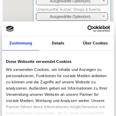
Ausgewählte Option(en)
3
7
11
Unterkünfte, Kutter, Shops & Events
6
Ausgewählte Option(en)
8
4
Infrastruktur
5
8
Ausgewählte Option(en)
3
3
Zustimmung
Details
Über Cookies
Diese Webseite verwendet Cookies
Wir verwenden Cookies, um Inhalte und Anzeigen zu
personalisieren, Funktionen für soziale Medien anbieten
zu können und die Zugriffe auf unsere Website zu
analysieren. Außerdem geben wir Informationen zu Ihrer
Willkommen beim Herzstück von
Verwendung unserer Website an unsere Partner für
FishMaps: unserer Kartensuche!
soziale Medien, Werbung und Analysen weiter. Unsere
Partner führen diese Informationen möglicherweise mit
Du suchst Infos zu Angelgewässern in Dänemark vom
weiteren Daten zusammen, die Du ihnen bereitgestellt