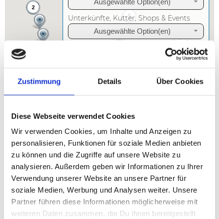
Ausgewählte Option(en)
2
5
Unterkünfte, Kutter, Shops & Events
Ausgewählte Option(en)
3
Infrastruktur
2
3
2
Webcams
Zustimmung
Details
Über Cookies
Diese Webseite verwendet Cookies
Wir verwenden Cookies, um Inhalte und Anzeigen zu
personalisieren, Funktionen für soziale Medien anbieten
zu können und die Zugriffe auf unsere Website zu
analysieren. Außerdem geben wir Informationen zu Ihrer
Willkommen beim Herzstück von
Verwendung unserer Website an unsere Partner für
FishMaps: unserer Kartensuche!
soziale Medien, Werbung und Analysen weiter. Unsere
Partner führen diese Informationen möglicherweise mit
Du suchst Infos zu Angelgewässern in Dänemark vom
weiteren Daten zusammen, die Du ihnen bereitgestellt