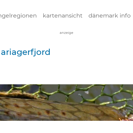
Jump to navigation
ngelregionen
kartenansicht
dänemark info
anzeige
ariagerfjord