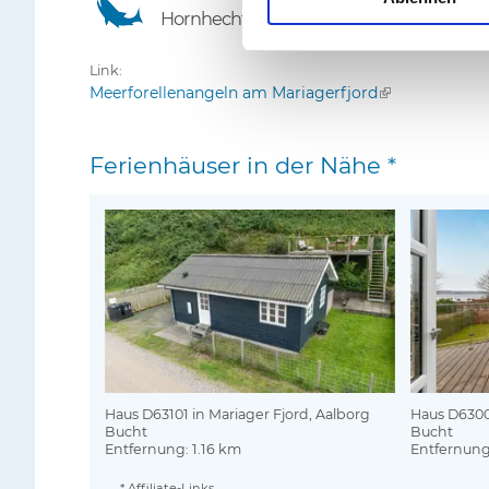
Hornhecht
Link:
Meerforellenangeln am Mariagerfjord
(
l
i
Ferienhäuser in der Nähe *
n
k
i
s
e
x
t
e
r
n
a
l
Haus D63101 in Mariager Fjord, Aalborg
Haus D63002
Bucht
Bucht
)
Entfernung: 1.16 km
Entfernung
* Affiliate-Links