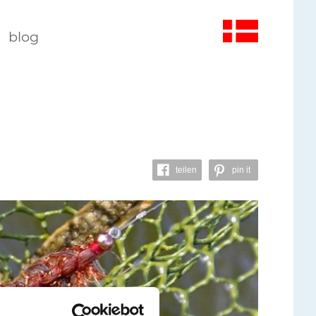
blog
teilen
pin it