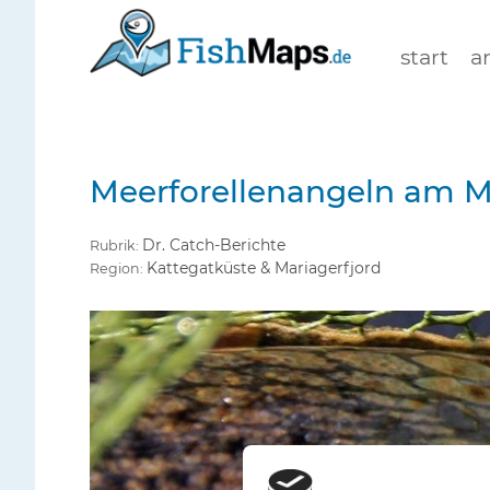
start
a
Meerforellenangeln am M
Dr. Catch-Berichte
Rubrik:
Kattegatküste & Mariagerfjord
Region: