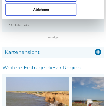
Ablehnen
Haus E1171 in Ristinge, Langeland
Haus G10477 in Risting
Entfernung: 0.50 km
Entfernung: 1.10 km
* Affiliate-Links
anzeige
Kartenansicht
Weitere Einträge dieser Region