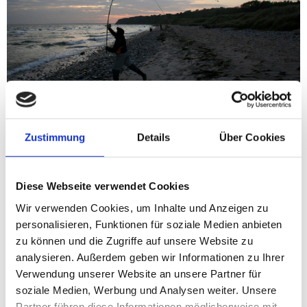
Zustimmung
Details
Über Cookies
Flunder, Hornhecht, Kliesche, Meerforelle
Diese Webseite verwendet Cookies
Wir verwenden Cookies, um Inhalte und Anzeigen zu
Welcher Bereich dieses Strandabschnitts die
personalisieren, Funktionen für soziale Medien anbieten
Brandungsangler anzieht und an welchem sich die
Spinnfischer tummeln, ist auf den ersten Blick zu erkennen:
zu können und die Zugriffe auf unsere Website zu
Auf allerfeinstem Sandstrand direkt am Parkplatz lässt es
analysieren. Außerdem geben wir Informationen zu Ihrer
sich vorzüglich auf Plattfische angeln. Allerdings sollte hier
Verwendung unserer Website an unsere Partner für
schon stärkere Strömung und Wellengang herrschen, damit
soziale Medien, Werbung und Analysen weiter. Unsere
Flunder und Kliesche auch in Beißlaune kommen. Bei
Partner führen diese Informationen möglicherweise mit