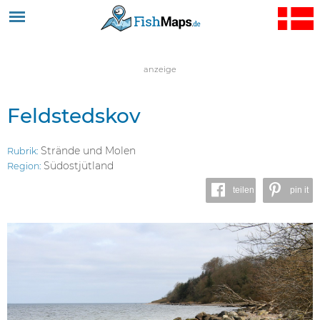
Jump to navigation
anzeige
Feldstedskov
Strände und Molen
Rubrik:
Südostjütland
Region:
teilen
pin it