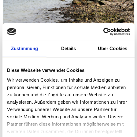
Zustimmung
Details
Über Cookies
Diese Webseite verwendet Cookies
Dorsch, Hornhecht, Meerforelle,
Wir verwenden Cookies, um Inhalte und Anzeigen zu
Regenbogenforelle
personalisieren, Funktionen für soziale Medien anbieten
zu können und die Zugriffe auf unsere Website zu
Sieht's im Fjord bei Apenrade für den optisch
analysieren. Außerdem geben wir Informationen zu Ihrer
anspruchsvollen Angler noch langweilig aus, so beginnt hier
Verwendung unserer Website an unsere Partner für
die Strecke, ab der man sich wohl zu fühlen beginnt: Im
soziale Medien, Werbung und Analysen weiter. Unsere
Hintergrund Wald und vor einem Sandbänke, immer wieder
Partner führen diese Informationen möglicherweise mit
unterbrochen von dunklem Grund aus Steinen und Tang.
weiteren Daten zusammen, die Du ihnen bereitgestellt
Man parkt im Møllevej in der langen Parkbucht, überquert