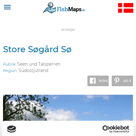
Jump to navigation
anzeige
Store Søgård Sø
Seen und Talsperren
Rubrik:
Südostjütland
Region:
teilen
pin it