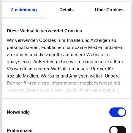
Zustimmung
Details
Über Cookies
Diese Webseite verwendet Cookies
Wir verwenden Cookies, um Inhalte und Anzeigen zu
personalisieren, Funktionen für soziale Medien anbieten
zu können und die Zugriffe auf unsere Website zu
analysieren. Außerdem geben wir Informationen zu Ihrer
Verwendung unserer Website an unsere Partner für
Aal, Barsch, Brassen, Hecht, Zander
soziale Medien, Werbung und Analysen weiter. Unsere
Partner führen diese Informationen möglicherweise mit
weiteren Daten zusammen, die Du ihnen bereitgestellt
Angelkarten:
https://www.soegaardby.dk/fiskekort/
(
hast oder die sie im Rahmen Deiner Nutzung der Dienste
l
i
gesammelt haben.
Einwilligungsauswahl
n
Notwendig
Ferienhäuser in der Nähe *
k
i
s
Präferenzen