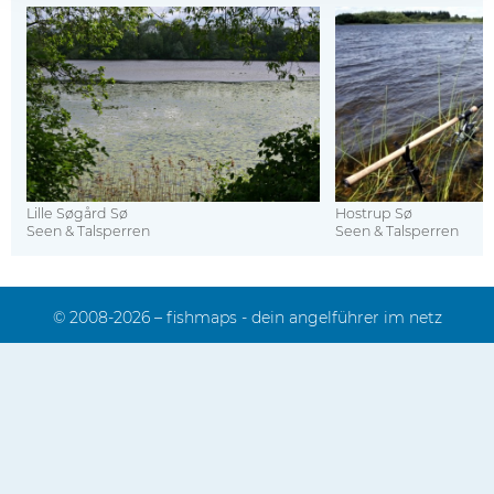
Lille Søgård Sø
Hostrup Sø
Seen & Talsperren
Seen & Talsperren
© 2008-2026 – fishmaps - dein angelführer im netz
Impressum
Kontakt
Sitemap
Mediadaten
Datenschutz
FAQ