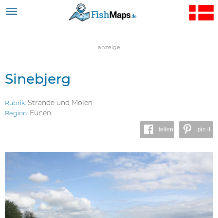
Jump to navigation
anzeige
Sinebjerg
Strände und Molen
Rubrik:
Fünen
Region:
teilen
pin it