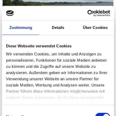
Zustimmung
Details
Über Cookies
Diese Webseite verwendet Cookies
Wir verwenden Cookies, um Inhalte und Anzeigen zu
personalisieren, Funktionen für soziale Medien anbieten
Hornhecht, Meerforelle
zu können und die Zugriffe auf unsere Website zu
analysieren. Außerdem geben wir Informationen zu Ihrer
Verwendung unserer Website an unsere Partner für
Interessanter Platz für Plattfischangler, die es etwas
gemütlicher mögen: Man parkt seinen Wagen in den
soziale Medien, Werbung und Analysen weiter. Unsere
Ausbuchtungen des Sandweges, der entlang der Küste führt
Partner führen diese Informationen möglicherweise mit
und hat feinste Sandbänke in Wurfweite. Allerdings sollte
weiteren Daten zusammen, die Du ihnen bereitgestellt
man schon ein etwas geübterer Werfer sein, wenn man hier
hast oder die sie im Rahmen Deiner Nutzung der Dienste
Erfolg haben will. Auf Meerforelle lohnt es vor allem im
gesammelt haben.
Einwilligungsauswahl
Frühjahr, wenn die silbernen Torpedos ihre Ausflüge in