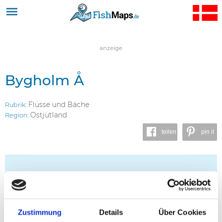
Jump to navigation
anzeige
Bygholm Å
Flüsse und Bäche
Rubrik:
Ostjütland
Region:
teilen
pin it
Zustimmung
Details
Über Cookies