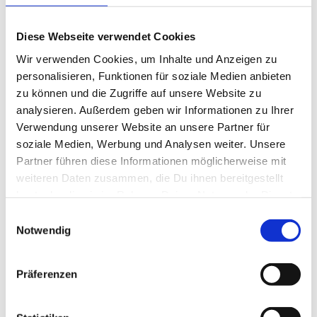
Diese Webseite verwendet Cookies
Wir verwenden Cookies, um Inhalte und Anzeigen zu
personalisieren, Funktionen für soziale Medien anbieten
zu können und die Zugriffe auf unsere Website zu
analysieren. Außerdem geben wir Informationen zu Ihrer
Verwendung unserer Website an unsere Partner für
Meerforelle, Regenbogenforelle, Bachforelle
soziale Medien, Werbung und Analysen weiter. Unsere
Partner führen diese Informationen möglicherweise mit
weiteren Daten zusammen, die Du ihnen bereitgestellt
hast oder die sie im Rahmen Deiner Nutzung der Dienste
Ferienhäuser in der Nähe *
gesammelt haben.
Einwilligungsauswahl
Notwendig
Präferenzen