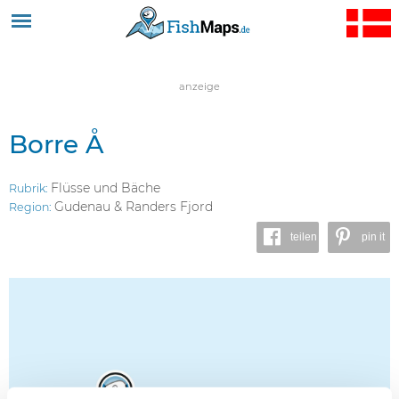
Jump to navigation
anzeige
Borre Å
Flüsse und Bäche
Rubrik:
Gudenau & Randers Fjord
Region:
teilen
pin it